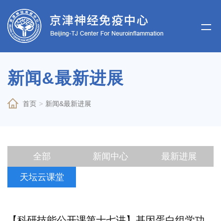
新闻&最新进展
首页
>
新闻&最新进展
全部
新闻中心
最新进展
天坛云课堂
【科研技能公开课第十七讲】基因蛋白组学功