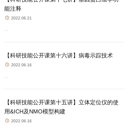
能注释
2022.06.21
...
【科研技能公开课第十六讲】病毒示踪技术
2022.06.16
...
【科研技能公开课第十五讲】立体定位仪的使
用&ICH及NMO模型构建
2022.06.16